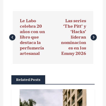
N
Le Labo
Las series
a
celebra 20
‘The Pitt’ y
años con un
‘Hacks’
v
libro que
lideran
e
destaca la
nominacion
perfumería
es en los
g
artesanal
Emmy 2026
a
c
i
Related Posts
ó
n