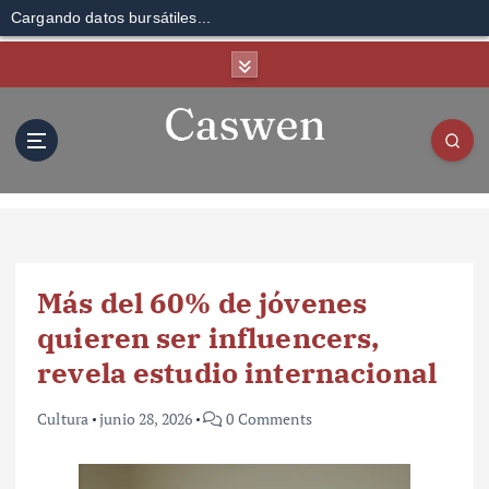
Cargando datos bursátiles...
S
k
i
p
t
o
c
o
n
t
Más del 60% de jóvenes
e
n
quieren ser influencers,
t
revela estudio internacional
Cultura
junio 28, 2026
0 Comments