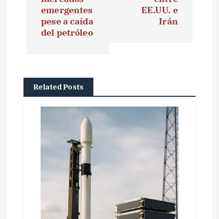
g
emergentes
EE.UU. e
pese a caída
Irán
a
del petróleo
c
i
ó
Related Posts
n
d
e
e
n
t