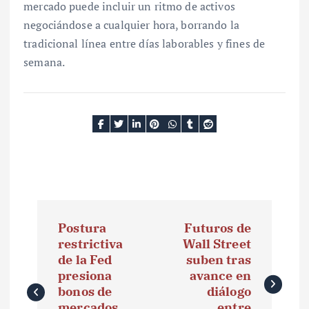
mercado puede incluir un ritmo de activos
negociándose a cualquier hora, borrando la
tradicional línea entre días laborables y fines de
semana.
N
Postura
Futuros de
a
restrictiva
Wall Street
de la Fed
suben tras
v
presiona
avance en
e
bonos de
diálogo
mercados
entre