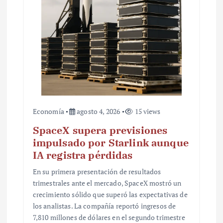
r
a
d
a
s
Economía
agosto 4, 2026
15 views
SpaceX supera previsiones
impulsado por Starlink aunque
IA registra pérdidas
En su primera presentación de resultados
trimestrales ante el mercado, SpaceX mostró un
crecimiento sólido que superó las expectativas de
los analistas. La compañía reportó ingresos de
7,810 millones de dólares en el segundo trimestre