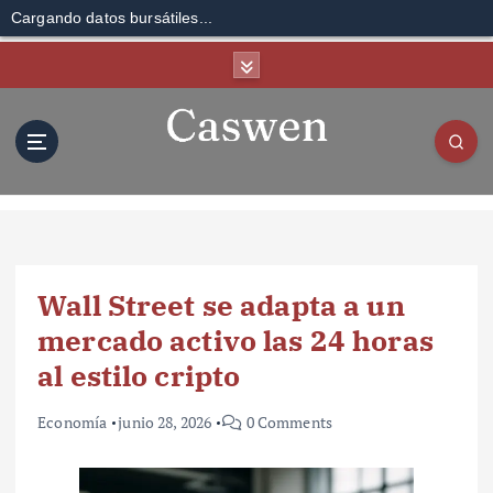
Cargando datos bursátiles...
S
k
i
p
t
o
c
o
n
t
Wall Street se adapta a un
e
n
mercado activo las 24 horas
t
al estilo cripto
Economía
junio 28, 2026
0 Comments