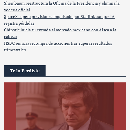
Sheinbaum reestructura la Oficina de la Presidencia y elimina la
vocería oficial
SpaceX supera previsiones impulsado por Starlink aunque IA
registra pérdidas
Chipotle inicia su entrada al mercado mexicano con Alsea a la
cabeza
HSBC reinicia recompra de acciones tras superar resultados
trimestrales
Te lo Perdiste