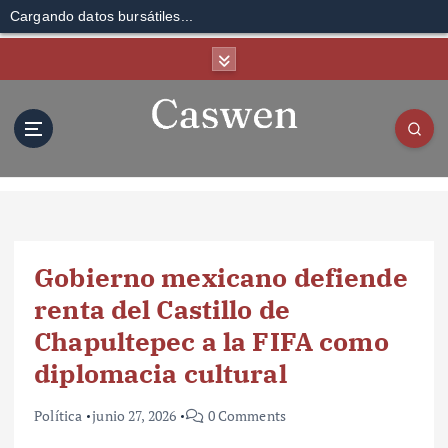
Cargando datos bursátiles...
S
k
i
p
t
o
c
o
n
t
Gobierno mexicano defiende
e
n
renta del Castillo de
t
Chapultepec a la FIFA como
diplomacia cultural
Política
junio 27, 2026
0 Comments