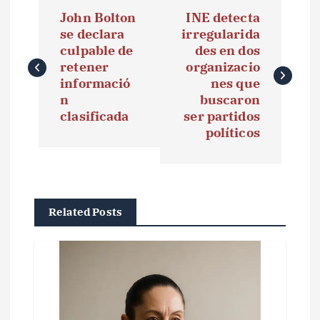
N
John Bolton
INE detecta
a
se declara
irregularida
culpable de
des en dos
v
retener
organizacio
e
informació
nes que
n
buscaron
g
clasificada
ser partidos
políticos
a
c
i
Related Posts
ó
n
d
e