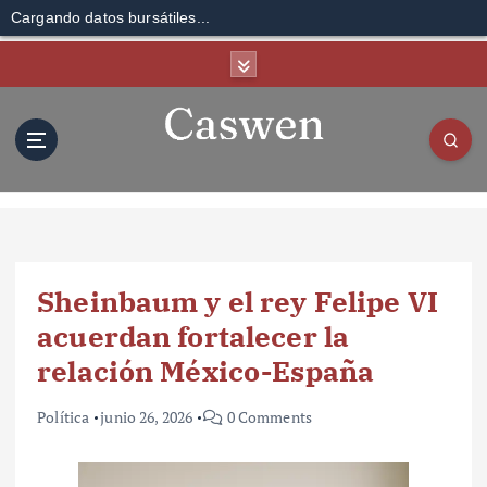
Cargando datos bursátiles...
S
k
i
p
t
o
c
o
n
t
Sheinbaum y el rey Felipe VI
e
n
acuerdan fortalecer la
t
relación México-España
Política
junio 26, 2026
0 Comments