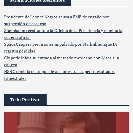
Publicaciones Recientes
Presidente de Leones Negros acusa a FMF de engaño por
suspensión de ascenso
Sheinbaum reestructura la Oficina de la Presidencia y elimina la
vocería oficial
SpaceX supera previsiones impulsado por Starlink aunque IA
registra pérdidas
Chipotle inicia su entrada al mercado mexicano con Alsea a la
cabeza
HSBC reinicia recompra de acciones tras superar resultados
trimestrales
Te lo Perdiste