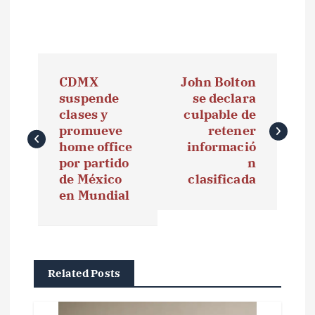
N
CDMX
John Bolton
a
suspende
se declara
clases y
culpable de
v
promueve
retener
e
home office
informació
por partido
n
g
de México
clasificada
en Mundial
a
c
i
Related Posts
ó