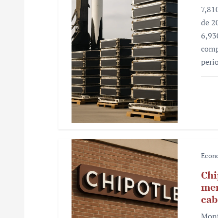
e
7,81
n
de 2
6,93
t
comp
r
peri
a
d
a
s
Econ
Chi
mer
cab
Mont