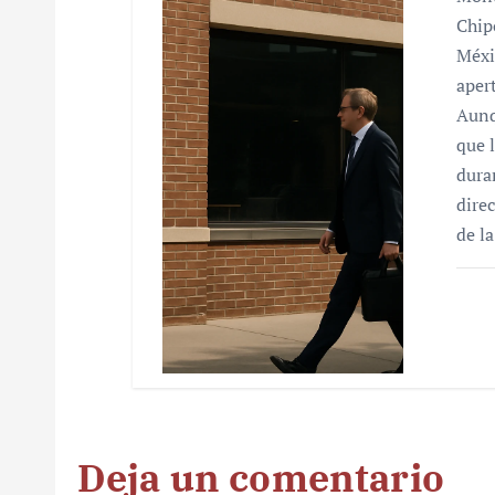
Chip
Méxi
aper
Aunq
que 
dura
dire
de l
Deja un comentario