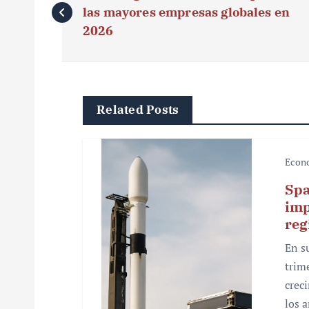
a
las mayores empresas globales en
v
2026
e
g
Related Posts
a
c
Econ
i
Spa
ó
imp
reg
n
En s
d
trim
e
crec
los 