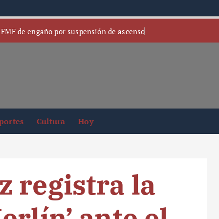
 FMF de engaño por suspensión de ascenso
portes
Cultura
Hoy
 registra la
rlín’ ante el