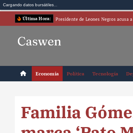
Cargando datos bursátiles...
S
Última Hora:
Presidente de Leones Negros acusa a
k
i
p
t
o
c
o
Economía
Política
Tecnología
De
n
t
e
n
Familia Gómez
t
marca ‘Pato Me