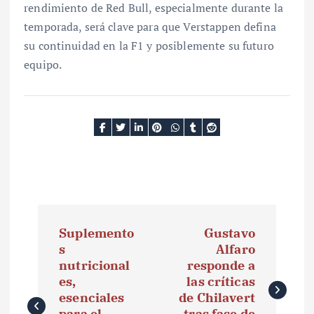
rendimiento de Red Bull, especialmente durante la
temporada, será clave para que Verstappen defina
su continuidad en la F1 y posiblemente su futuro
equipo.
N
Suplemento
Gustavo
a
s
Alfaro
nutricional
responde a
v
es,
las críticas
e
esenciales
de Chilavert
para el
tras fase de