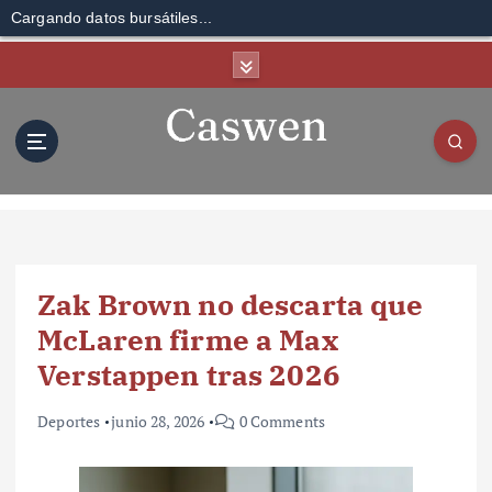
Cargando datos bursátiles...
S
k
i
p
t
o
c
o
n
t
Zak Brown no descarta que
e
n
McLaren firme a Max
t
Verstappen tras 2026
Deportes
junio 28, 2026
0 Comments