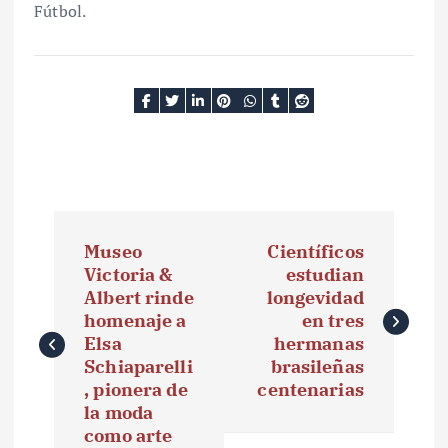
Fútbol.
N
Museo
Científicos
a
Victoria &
estudian
Albert rinde
longevidad
v
homenaje a
en tres
e
Elsa
hermanas
Schiaparelli
brasileñas
g
, pionera de
centenarias
la moda
a
como arte