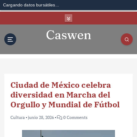
Cargando datos bursátiles...
S
k
i
p
t
o
c
o
n
t
Ciudad de México celebra
e
n
diversidad en Marcha del
t
Orgullo y Mundial de Fútbol
Cultura
junio 28, 2026
0 Comments