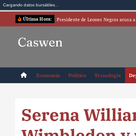
Cargando datos bursátiles...
S
Última Hora:
Presidente de Leones Negros acusa a
k
i
p
t
o
c
o
Economía
Política
Tecnología
De
n
t
e
n
Serena Willia
t
Wimbledon y r