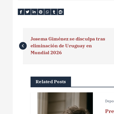
N
Josema Giménez se disculpa tras
a
eliminación de Uruguay en
v
Mundial 2026
e
g
Related Posts
a
c
Depo
i
Pre