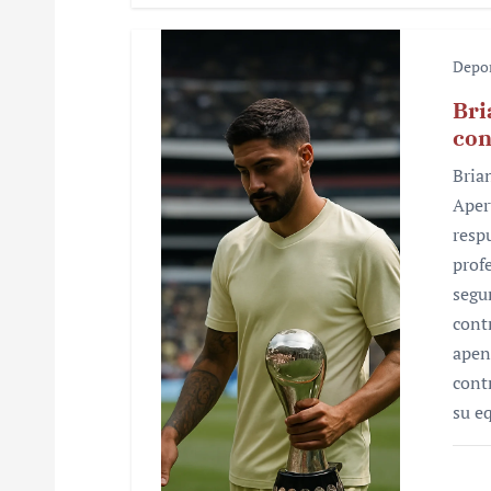
s
Depo
Bri
con
Bria
Aper
resp
prof
segu
cont
apen
cont
su e