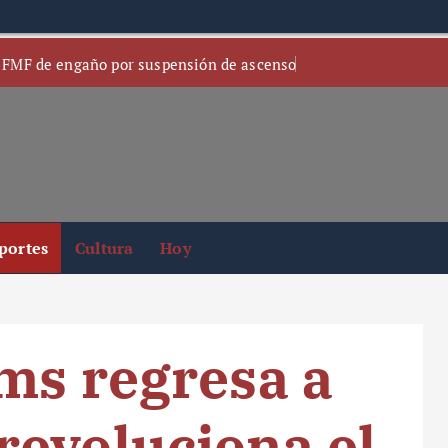
 FMF de engaño por suspensión de ascenso
portes
Cultura
Hoy
ms regresa a
evoluciona el