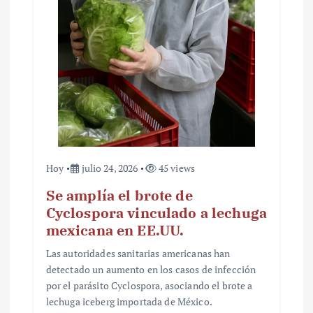
r
a
d
a
s
Hoy
julio 24, 2026
45 views
Se amplía el brote de
Cyclospora vinculado a lechuga
mexicana en EE.UU.
Las autoridades sanitarias americanas han
detectado un aumento en los casos de infección
por el parásito Cyclospora, asociando el brote a
lechuga iceberg importada de México.