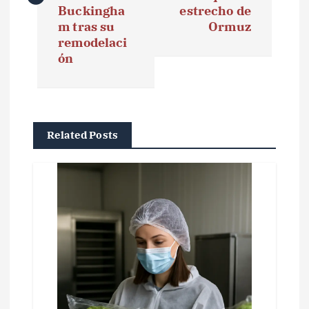
Buckingha
estrecho de
g
m tras su
Ormuz
remodelaci
a
ón
c
i
ó
Related Posts
n
d
e
e
n
t