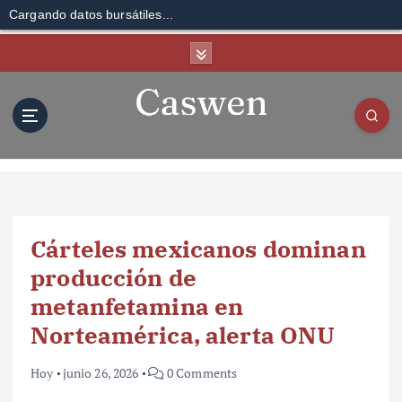
Cargando datos bursátiles...
S
k
i
p
t
o
c
o
n
t
Cárteles mexicanos dominan
e
n
producción de
t
metanfetamina en
Norteamérica, alerta ONU
Hoy
junio 26, 2026
0 Comments