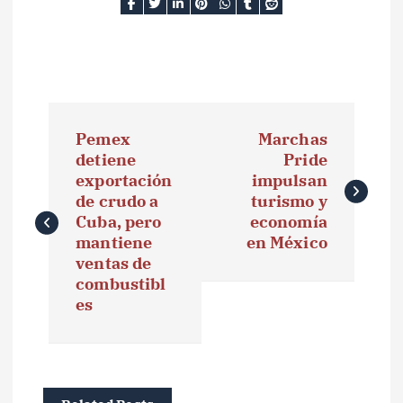
N
Pemex
Marchas
a
detiene
Pride
exportación
impulsan
v
de crudo a
turismo y
e
Cuba, pero
economía
mantiene
en México
g
ventas de
combustibl
a
es
c
i