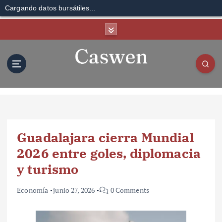
Cargando datos bursátiles...
S
k
i
p
t
o
c
o
n
t
Guadalajara cierra Mundial
e
n
2026 entre goles, diplomacia
t
y turismo
Economía
junio 27, 2026
0 Comments