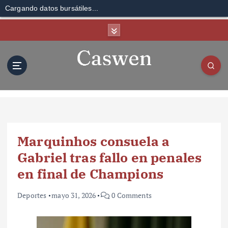
Cargando datos bursátiles...
S
k
i
p
t
o
c
o
n
t
Marquinhos consuela a
e
n
Gabriel tras fallo en penales
t
en final de Champions
Deportes
mayo 31, 2026
0 Comments