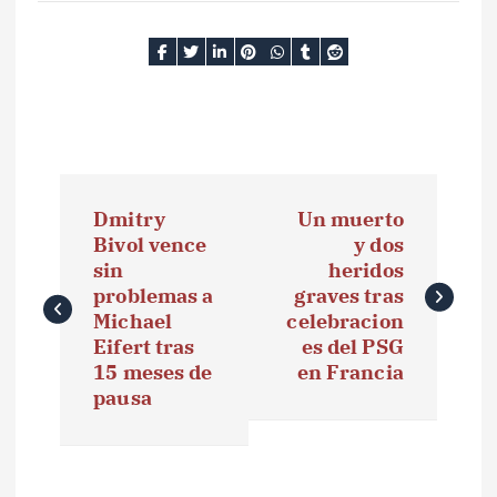
N
Dmitry
Un muerto
a
Bivol vence
y dos
sin
heridos
v
problemas a
graves tras
e
Michael
celebracion
Eifert tras
es del PSG
g
15 meses de
en Francia
pausa
a
c