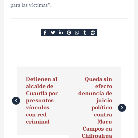
para las víctimas”.
N
Detienen al
Queda sin
a
alcalde de
efecto
Cuautla por
denuncia de
v
presuntos
juicio
e
vínculos
político
con red
contra
g
criminal
Maru
Campos en
a
Chihuahua