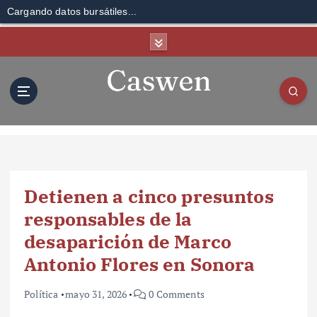
Cargando datos bursátiles...
S
k
i
p
t
o
c
o
n
t
Detienen a cinco presuntos
e
n
responsables de la
t
desaparición de Marco
Antonio Flores en Sonora
Política
mayo 31, 2026
0 Comments