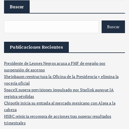
Buscar
Buscar
Publicaciones Recientes
Presidente de Leones Negros acusa a FMF de engaño por
suspensión de ascenso
Sheinbaum reestructura la Oficina de la Presidencia y elimina la
vocería oficial
SpaceX supera previsiones impulsado por Starlink aunque IA
registra pérdidas
Chipotle inicia su entrada al mercado mexicano con Alsea a la
cabeza
HSBC reinicia recompra de acciones tras superar resultados
trimestrales