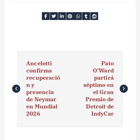
N
Ancelotti
Pato
a
confirma
O’Ward
recuperació
partirá
v
n y
séptimo en
e
presencia
el Gran
de Neymar
Premio de
g
en Mundial
Detroit de
2026
IndyCar
a
c