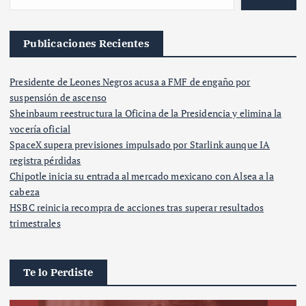
Publicaciones Recientes
Presidente de Leones Negros acusa a FMF de engaño por
suspensión de ascenso
Sheinbaum reestructura la Oficina de la Presidencia y elimina la
vocería oficial
SpaceX supera previsiones impulsado por Starlink aunque IA
registra pérdidas
Chipotle inicia su entrada al mercado mexicano con Alsea a la
cabeza
HSBC reinicia recompra de acciones tras superar resultados
trimestrales
Te lo Perdiste