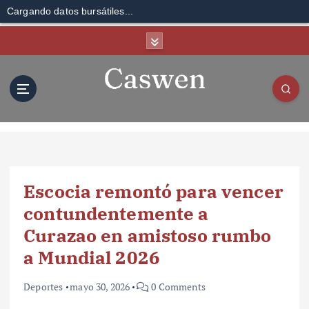
Cargando datos bursátiles...
S
k
i
p
t
o
c
o
n
t
Escocia remontó para vencer
e
n
contundentemente a
t
Curazao en amistoso rumbo
a Mundial 2026
Deportes
mayo 30, 2026
0 Comments