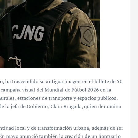
, ha trascendido su antigua imagen en el billete de 50
a campaña visual del Mundial de Fútbol 2026 en la
urales, estaciones de transporte y espacios públicos,
de la jefa de Gobierno, Clara Brugada, quien denomina
ntidad local y de transformación urbana, además de ser
l. En mayo anunció también la creación de un Santuario