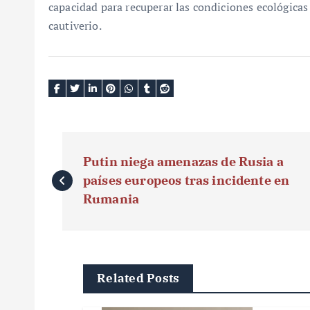
capacidad para recuperar las condiciones ecológicas 
cautiverio.
N
Putin niega amenazas de Rusia a
a
países europeos tras incidente en
v
Rumania
e
g
Related Posts
a