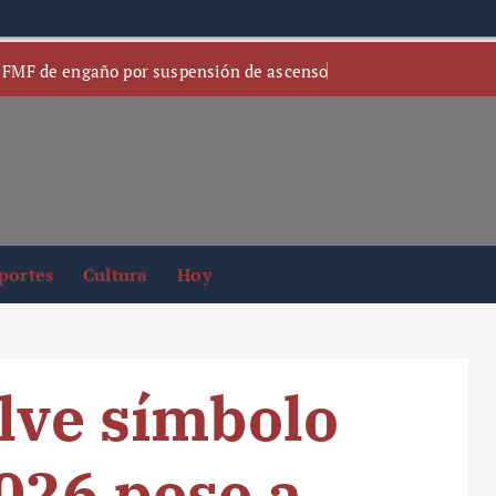
 FMF de engaño por suspensión de ascenso
portes
Cultura
Hoy
elve símbolo
026 pese a