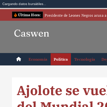
Cargando datos bursátiles...
S
Última Hora:
Presidente de Leones Negros acusa a
k
i
p
t
o
c
o
Economía
Política
Tecnología
De
n
t
e
n
Ajolote se vu
t
del Mundial 2