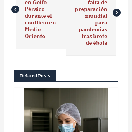
en Golfo
falta de
e
Pérsico
preparación
durante el
mundial
g
conflicto en
para
Medio
pandemias
a
Oriente
tras brote
de ébola
c
i
ó
Related Posts
n
d
e
e
n