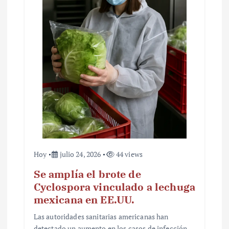
t
r
a
d
a
s
Hoy
julio 24, 2026
44 views
Se amplía el brote de
Cyclospora vinculado a lechuga
mexicana en EE.UU.
Las autoridades sanitarias americanas han
detectado un aumento en los casos de infección