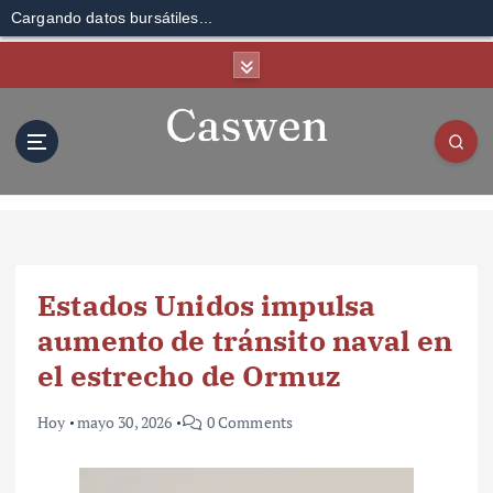
Cargando datos bursátiles...
S
k
i
p
t
o
c
o
n
t
Estados Unidos impulsa
e
n
aumento de tránsito naval en
t
el estrecho de Ormuz
Hoy
mayo 30, 2026
0 Comments