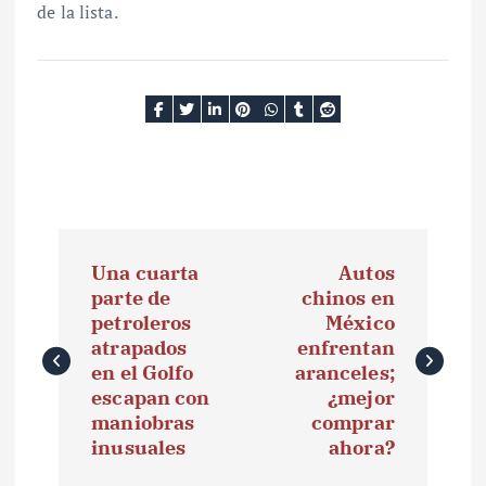
de la lista.
N
Una cuarta
Autos
a
parte de
chinos en
petroleros
México
v
atrapados
enfrentan
e
en el Golfo
aranceles;
escapan con
¿mejor
g
maniobras
comprar
inusuales
ahora?
a