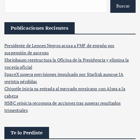
Buscar
Publicaciones Recientes
Presidente de Leones Negros acusa a FMF de engaño por
suspensión de ascenso
Sheinbaum reestructura la Oficina de la Presidencia y elimina la
vocería oficial
SpaceX supera previsiones impulsado por Starlink aunque IA
registra pérdidas
Chipotle inicia su entrada al mercado mexicano con Alsea a la
cabeza
HSBC reinicia recompra de acciones tras superar resultados
trimestrales
Te lo Perdiste