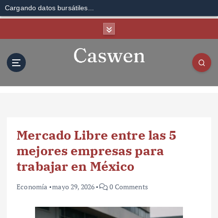
Cargando datos bursátiles...
S
k
i
p
t
o
c
o
n
t
Mercado Libre entre las 5
e
n
mejores empresas para
t
trabajar en México
Economía
mayo 29, 2026
0 Comments