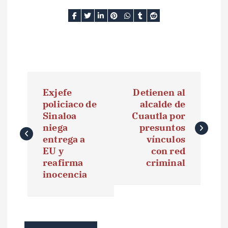
N
Exjefe
Detienen al
a
policiaco de
alcalde de
Sinaloa
Cuautla por
v
niega
presuntos
e
entrega a
vínculos
EU y
con red
g
reafirma
criminal
inocencia
a
c
i