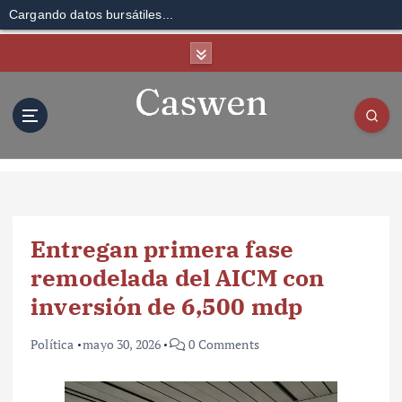
Cargando datos bursátiles...
S
k
i
p
t
o
c
o
n
t
Entregan primera fase
e
n
remodelada del AICM con
t
inversión de 6,500 mdp
Política
mayo 30, 2026
0 Comments