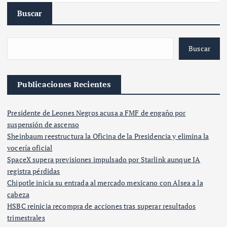
Buscar
Buscar
Publicaciones Recientes
Presidente de Leones Negros acusa a FMF de engaño por
suspensión de ascenso
Sheinbaum reestructura la Oficina de la Presidencia y elimina la
vocería oficial
SpaceX supera previsiones impulsado por Starlink aunque IA
registra pérdidas
Chipotle inicia su entrada al mercado mexicano con Alsea a la
cabeza
HSBC reinicia recompra de acciones tras superar resultados
trimestrales