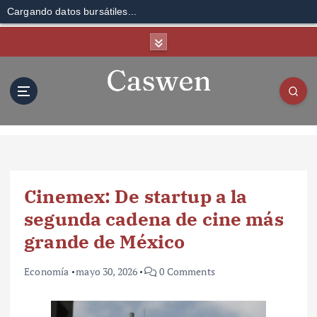
Cargando datos bursátiles...
S
k
i
p
t
o
c
o
n
t
Cinemex: De startup a la
e
n
segunda cadena de cine más
t
grande de México
Economía
mayo 30, 2026
0 Comments