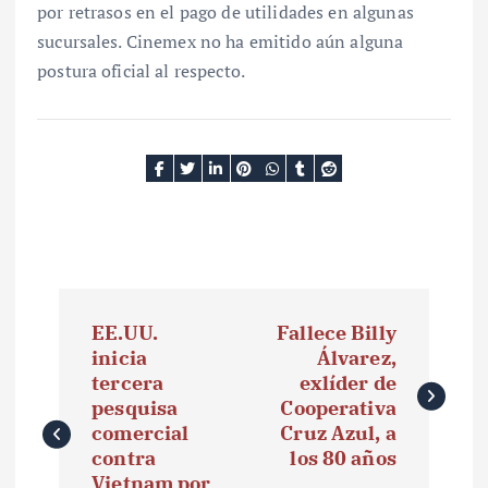
por retrasos en el pago de utilidades en algunas
sucursales. Cinemex no ha emitido aún alguna
postura oficial al respecto.
N
EE.UU.
Fallece Billy
a
inicia
Álvarez,
tercera
exlíder de
v
pesquisa
Cooperativa
e
comercial
Cruz Azul, a
contra
los 80 años
g
Vietnam por