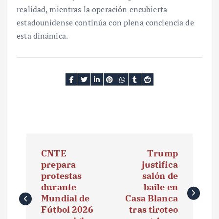
realidad, mientras la operación encubierta
estadounidense continúa con plena conciencia de
esta dinámica.
N
CNTE
Trump
a
prepara
justifica
protestas
salón de
v
durante
baile en
e
Mundial de
Casa Blanca
Fútbol 2026
tras tiroteo