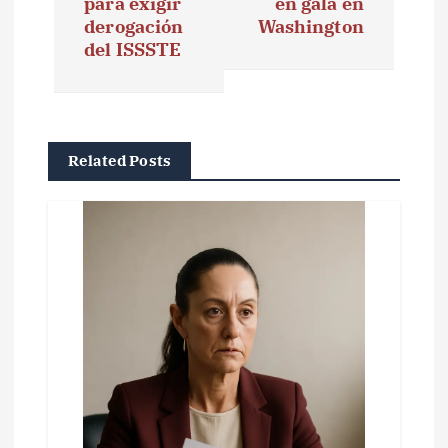
g
para exigir
en gala en
derogación
Washington
a
del ISSSTE
c
i
ó
Related Posts
n
d
e
e
n
t
r