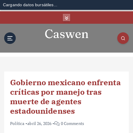
Cargando datos bursátiles...
S
k
i
p
t
o
c
o
n
t
Gobierno mexicano enfrenta
e
n
críticas por manejo tras
t
muerte de agentes
estadounidenses
Política
abril 26, 2026
0 Comments