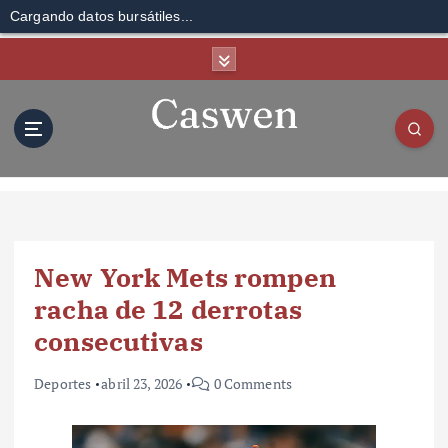
Cargando datos bursátiles...
S
k
i
p
t
o
c
o
n
t
New York Mets rompen
e
n
racha de 12 derrotas
t
consecutivas
Deportes
abril 23, 2026
0 Comments