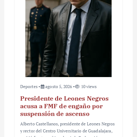
n
t
r
a
d
a
s
Deportes
agosto 5, 2026
10 views
Presidente de Leones Negros
acusa a FMF de engaño por
suspensión de ascenso
Alberto Castellanos, presidente de Leones Negros
y rector del Centro Universitario de Guadalajara,