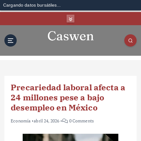
Cargando datos bursátiles...
S
k
i
p
t
o
c
o
n
t
Precariedad laboral afecta a
e
n
24 millones pese a bajo
t
desempleo en México
Economía
abril 24, 2026
0 Comments