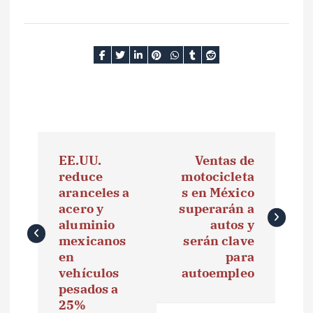
N
EE.UU.
Ventas de
a
reduce
motocicleta
aranceles a
s en México
v
acero y
superarán a
e
aluminio
autos y
mexicanos
serán clave
g
en
para
vehículos
autoempleo
a
pesados a
25%