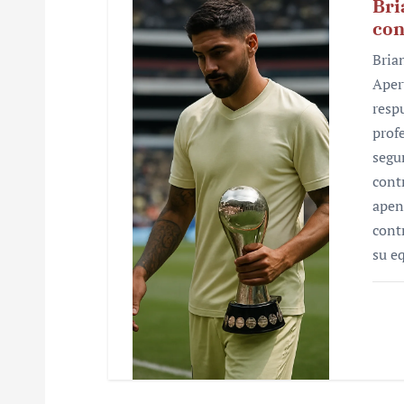
Bri
con
Bria
Aper
resp
prof
segu
cont
apen
cont
su e