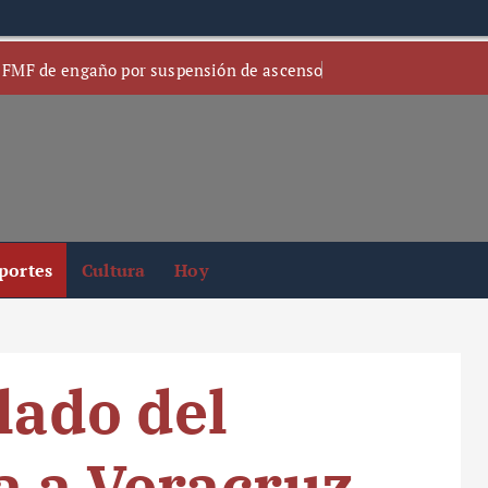
 FMF de engaño por suspensión de ascenso
portes
Cultura
Hoy
lado del
ya a Veracruz