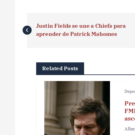
N
Justin Fields se une a Chiefs para
a
aprender de Patrick Mahomes
v
e
g
Related Posts
a
c
Depo
i
Pre
FMF
ó
asc
n
Albe