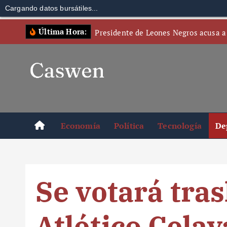
Cargando datos bursátiles...
S
Última Hora:
Presidente de Leones Negros acusa a
k
i
p
t
o
c
o
Economía
Política
Tecnología
De
n
t
e
n
Se votará tras
t
Atlético Cela