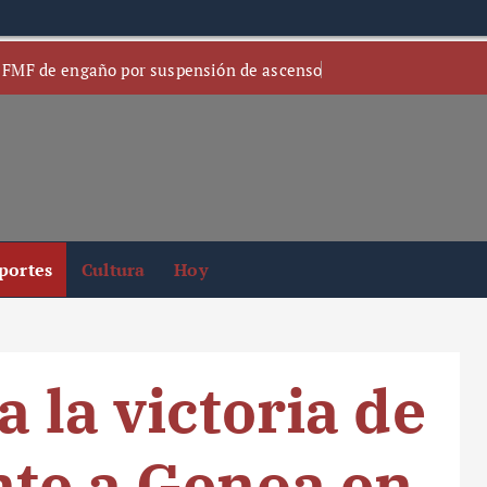
 FMF de engaño por suspensión de ascenso
portes
Cultura
Hoy
a la victoria de
nte a Genoa en