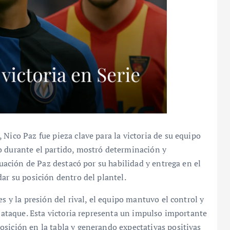
Nico Paz fue pieza clave para la victoria de su equipo
o durante el partido, mostró determinación y
tuación de Paz destacó por su habilidad y entrega en el
ar su posición dentro del plantel.
s y la presión del rival, el equipo mantuvo el control y
n ataque. Esta victoria representa un impulso importante
sición en la tabla y generando expectativas positivas