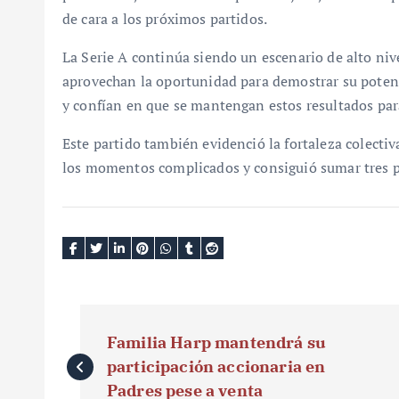
de cara a los próximos partidos.
La Serie A continúa siendo un escenario de alto ni
aprovechan la oportunidad para demostrar su poten
y confían en que se mantengan estos resultados para
Este partido también evidenció la fortaleza colecti
los momentos complicados y consiguió sumar tres pu
N
Familia Harp mantendrá su
a
participación accionaria en
v
Padres pese a venta