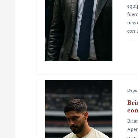
equi
t
fuer
r
nego
con 
a
d
a
s
Depo
Bri
con
Bria
Aper
resp