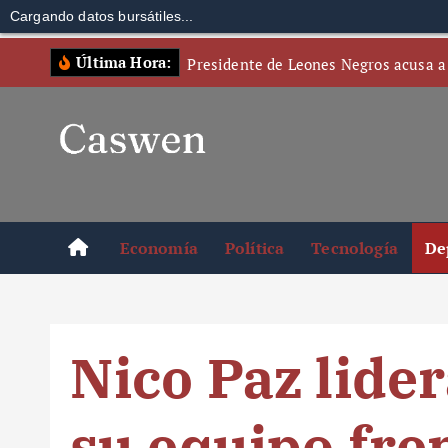
Cargando datos bursátiles...
S
Última Hora:
Presidente de Leones Negros acusa a
k
i
p
t
o
c
o
Economía
Política
Tecnología
De
n
t
e
n
Nico Paz lider
t
su equipo fre