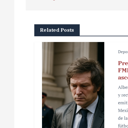
e
g
Related Posts
a
c
Depo
i
Pre
ó
FMF
asc
n
Albe
d
y re
e
emiti
Mexi
e
de l
n
fútb