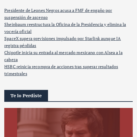
Presidente de Leones Negros acusa a FMF de engaño por
suspensión de ascenso
Sheinbaum reestructura la Oficina de la Presidencia y elimina la
vocería oficial
SpaceX supera previsiones impulsado por Starlink aunque IA
registra pérdidas
Chipotle inicia su entrada al mercado mexicano con Alsea a la
cabeza
HSBC reinicia recompra de acciones tras superar resultados
trimestrales
Te lo Perdiste