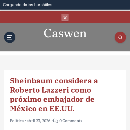
Cargando datos bursátiles...
S
k
i
p
t
o
c
o
n
t
Sheinbaum considera a
e
n
Roberto Lazzeri como
t
próximo embajador de
México en EE.UU.
Política
abril 23, 2026
0 Comments