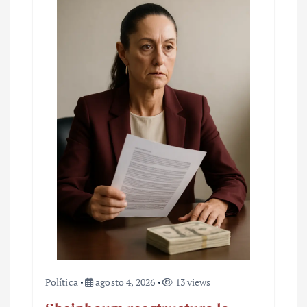
d
e
e
n
t
r
a
d
a
s
Política
agosto 4, 2026
13 views