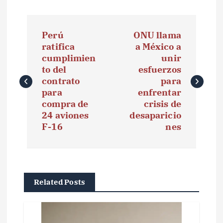
N
Perú
ONU llama
a
ratifica
a México a
cumplimien
unir
v
to del
esfuerzos
e
contrato
para
para
enfrentar
g
compra de
crisis de
24 aviones
desaparicio
a
F-16
nes
c
i
ó
Related Posts
n