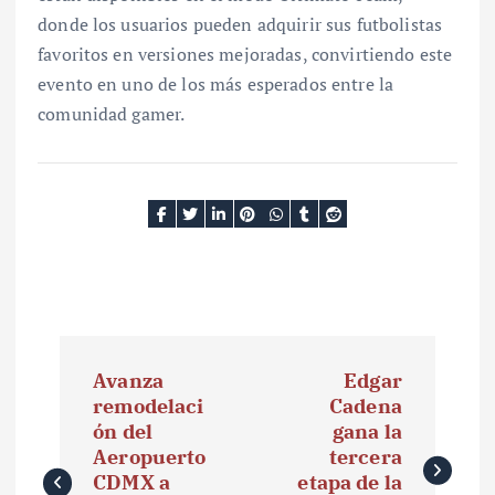
donde los usuarios pueden adquirir sus futbolistas
favoritos en versiones mejoradas, convirtiendo este
evento en uno de los más esperados entre la
comunidad gamer.
N
Avanza
Edgar
a
remodelaci
Cadena
ón del
gana la
v
Aeropuerto
tercera
e
CDMX a
etapa de la