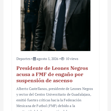
r
a
d
a
s
Deportes
agosto 5, 2026
10 views
Presidente de Leones Negros
acusa a FMF de engaño por
suspensión de ascenso
Alberto Castellanos, presidente de Leones Negros
y rector del Centro Universitario de Guadalajara,
emitió fuertes críticas hacia la Federación
Mexicana de Futbol (FMF) debido a la