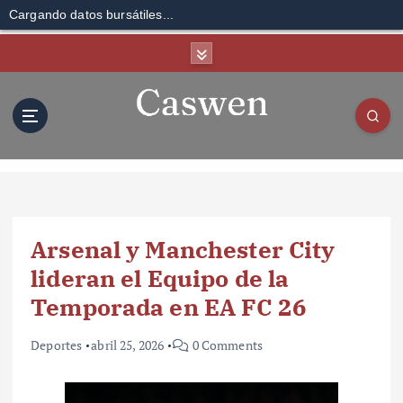
Cargando datos bursátiles...
S
k
i
p
t
o
c
o
n
t
Arsenal y Manchester City
e
n
lideran el Equipo de la
t
Temporada en EA FC 26
Deportes
abril 25, 2026
0 Comments