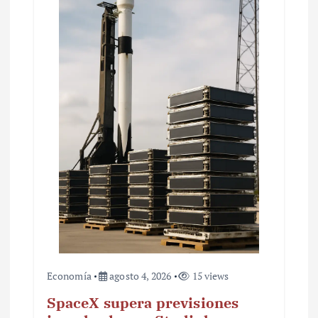
e
n
t
r
a
d
a
s
Economía
agosto 4, 2026
15 views
SpaceX supera previsiones