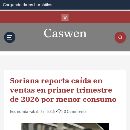
Cargando datos bursátiles...
S
k
i
p
t
o
c
o
n
t
Soriana reporta caída en
e
n
ventas en primer trimestre
t
de 2026 por menor consumo
Economía
abril 25, 2026
0 Comments