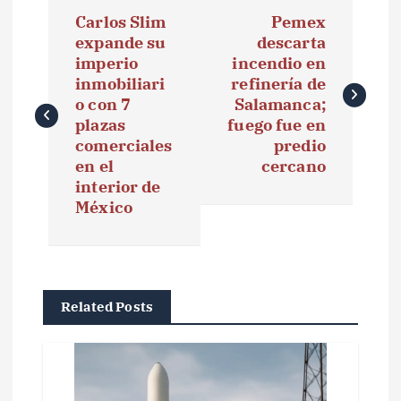
N
Carlos Slim
Pemex
a
expande su
descarta
imperio
incendio en
v
inmobiliari
refinería de
e
o con 7
Salamanca;
plazas
fuego fue en
g
comerciales
predio
en el
cercano
a
interior de
México
c
i
ó
Related Posts
n
d
e