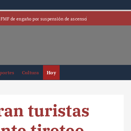
 FMF de engaño por suspensión de ascenso
portes
Cultura
Hoy
an turistas
te tiroteo