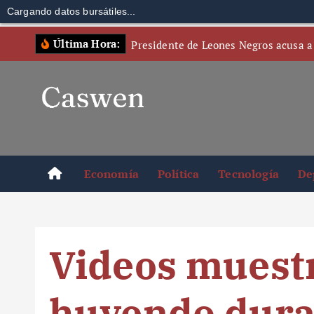
Cargando datos bursátiles...
S
Última Hora:
Presidente de Leones Negros acusa a
k
i
p
t
o
c
o
Economía
Política
Tecnología
De
n
t
e
n
Videos muestr
t
huyendo duran