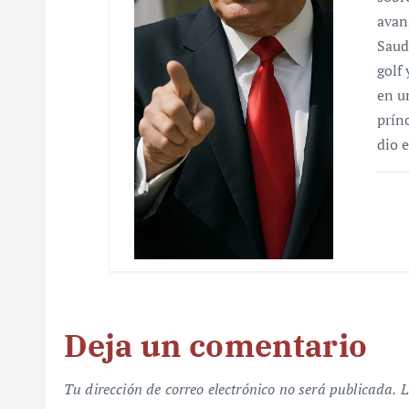
avan
Saud
golf
en u
prín
dio 
Deja un comentario
Tu dirección de correo electrónico no será publicada.
L