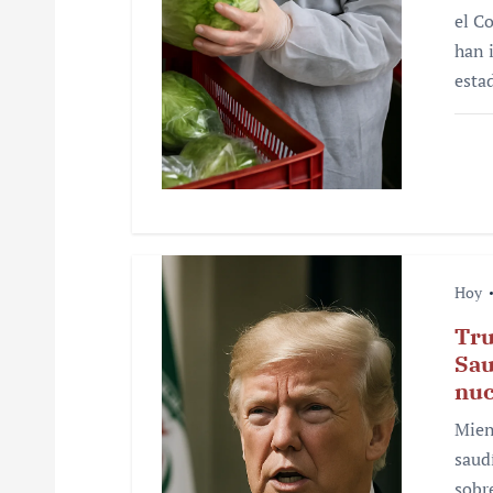
t
el C
r
han 
esta
a
d
a
s
Hoy
Tru
Sau
nuc
Mien
saud
sobr