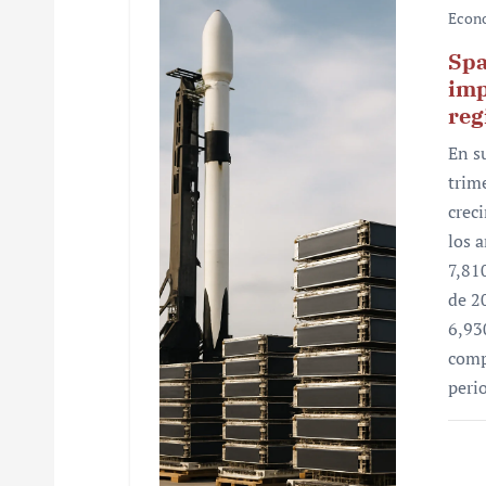
Econ
i
Spa
ó
imp
reg
n
En s
d
trim
e
crec
los 
e
7,81
n
de 2
6,93
t
comp
r
peri
a
d