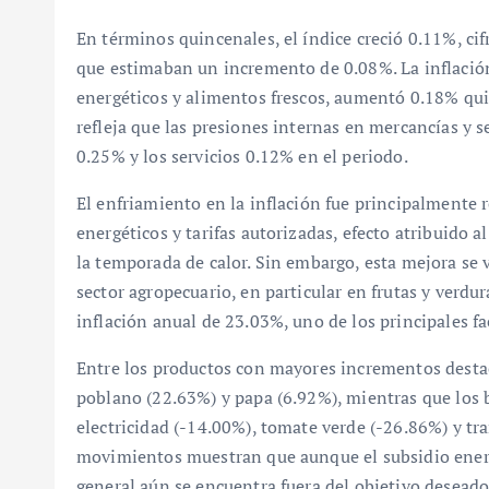
En términos quincenales, el índice creció 0.11%, ci
que estimaban un incremento de 0.08%. La inflación
energéticos y alimentos frescos, aumentó 0.18% quin
refleja que las presiones internas en mercancías y s
0.25% y los servicios 0.12% en el periodo.
El enfriamiento en la inflación fue principalmente 
energéticos y tarifas autorizadas, efecto atribuido
la temporada de calor. Sin embargo, esta mejora se 
sector agropecuario, en particular en frutas y verdu
inflación anual de 23.03%, uno de los principales f
Entre los productos con mayores incrementos destaca
poblano (22.63%) y papa (6.92%), mientras que los 
electricidad (-14.00%), tomate verde (-26.86%) y tr
movimientos muestran que aunque el subsidio energé
general aún se encuentra fuera del objetivo desead