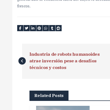
frescos.
N
Industria de robots humanoides
a
atrae inversión pese a desafíos
v
técnicos y costos
e
g
Related Posts
a
c