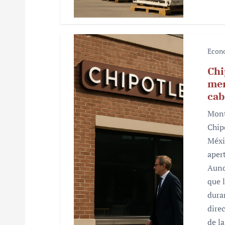
a
s
Econ
Chi
mer
cab
Mont
Chip
Méxi
aper
Aunq
que 
dura
dire
de l