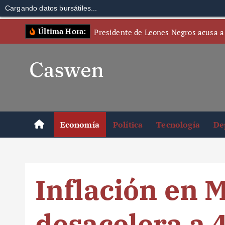
Cargando datos bursátiles...
S
Última Hora:
Presidente de Leones Negros acusa a
k
i
p
t
o
c
o
Economía
Política
Tecnología
De
n
t
e
n
Inflación en 
t
desacelera a 