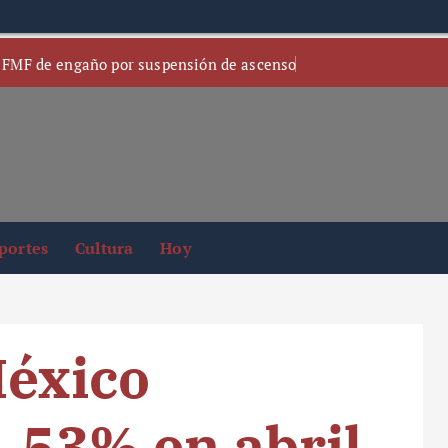
 FMF de engaño por suspensión de ascenso
portes
Cultura
Hoy
México
4.53% en abril