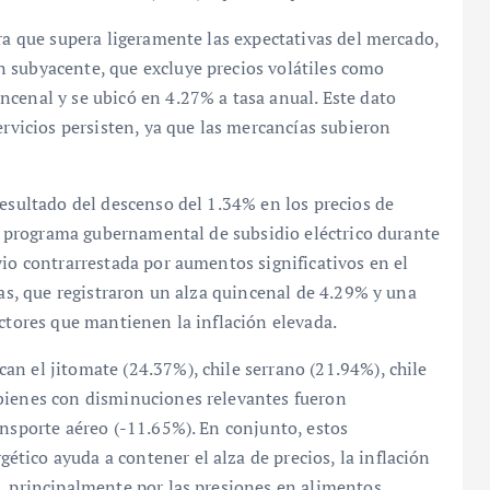
fra que supera ligeramente las expectativas del mercado,
 subyacente, que excluye precios volátiles como
cenal y se ubicó en 4.27% a tasa anual. Este dato
ervicios persisten, ya que las mercancías subieron
resultado del descenso del 1.34% en los precios de
 al programa gubernamental de subsidio eléctrico durante
vio contrarrestada por aumentos significativos en el
ras, que registraron un alza quincenal de 4.29% y una
actores que mantienen la inflación elevada.
n el jitomate (24.37%), chile serrano (21.94%), chile
bienes con disminuciones relevantes fueron
ansporte aéreo (-11.65%). En conjunto, estos
tico ayuda a contener el alza de precios, la inflación
o, principalmente por las presiones en alimentos