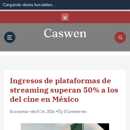
Cargando datos bursátiles...
S
k
i
p
t
o
c
o
n
t
Ingresos de plataformas de
e
n
streaming superan 50% a los
t
del cine en México
Economía
abril 24, 2026
0 Comments