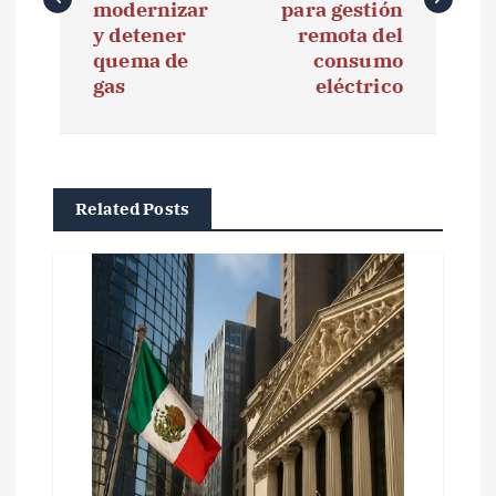
e
modernizar
para gestión
y detener
remota del
g
quema de
consumo
gas
eléctrico
a
c
i
Related Posts
ó
n
d
e
e
n