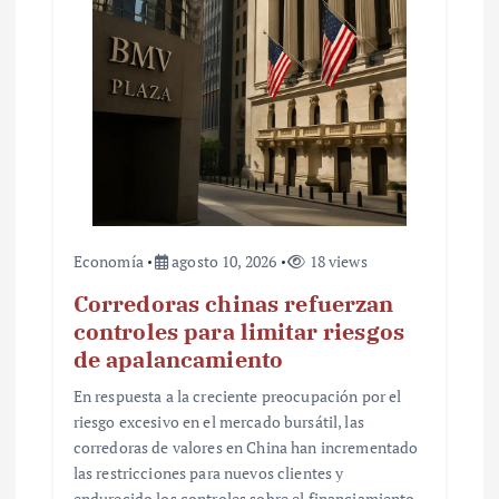
t
r
a
d
a
s
Economía
agosto 10, 2026
18 views
Corredoras chinas refuerzan
controles para limitar riesgos
de apalancamiento
En respuesta a la creciente preocupación por el
riesgo excesivo en el mercado bursátil, las
corredoras de valores en China han incrementado
las restricciones para nuevos clientes y
endurecido los controles sobre el financiamiento