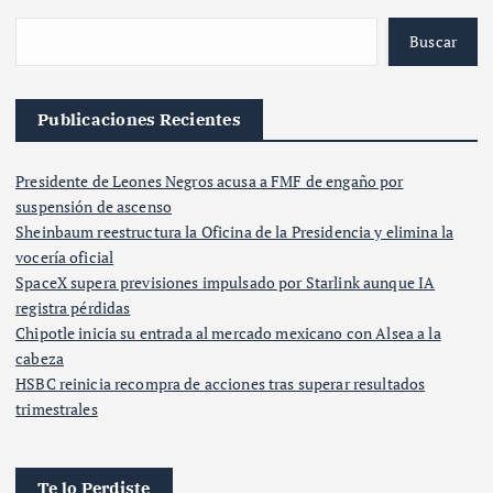
Buscar
Publicaciones Recientes
Presidente de Leones Negros acusa a FMF de engaño por
suspensión de ascenso
Sheinbaum reestructura la Oficina de la Presidencia y elimina la
vocería oficial
SpaceX supera previsiones impulsado por Starlink aunque IA
registra pérdidas
Chipotle inicia su entrada al mercado mexicano con Alsea a la
cabeza
HSBC reinicia recompra de acciones tras superar resultados
trimestrales
Te lo Perdiste