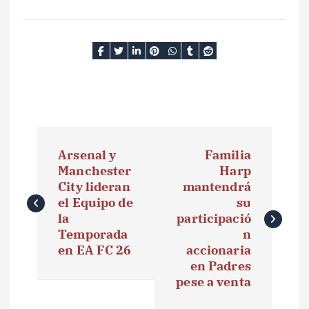
N
Arsenal y
Familia
a
Manchester
Harp
City lideran
mantendrá
v
el Equipo de
su
e
la
participació
Temporada
n
g
en EA FC 26
accionaria
en Padres
a
pese a venta
c