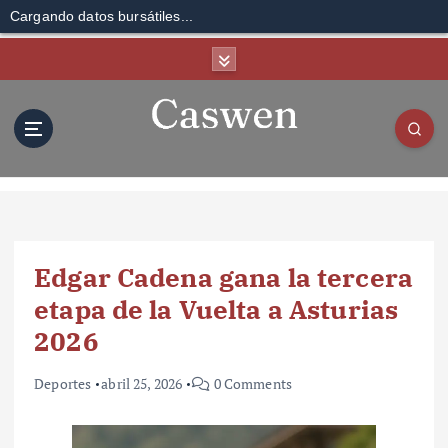
Cargando datos bursátiles...
S
k
i
p
t
o
c
o
n
t
Edgar Cadena gana la tercera
e
n
etapa de la Vuelta a Asturias
t
2026
Deportes
abril 25, 2026
0 Comments