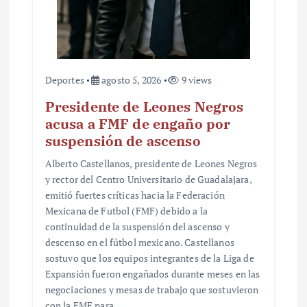
a
s
Deportes
agosto 5, 2026
9 views
Presidente de Leones Negros
acusa a FMF de engaño por
suspensión de ascenso
Alberto Castellanos, presidente de Leones Negros
y rector del Centro Universitario de Guadalajara,
emitió fuertes críticas hacia la Federación
Mexicana de Futbol (FMF) debido a la
continuidad de la suspensión del ascenso y
descenso en el fútbol mexicano. Castellanos
sostuvo que los equipos integrantes de la Liga de
Expansión fueron engañados durante meses en las
negociaciones y mesas de trabajo que sostuvieron
con la FMF para…