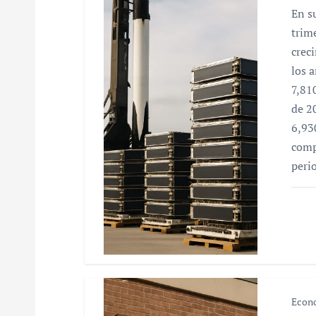
d
En s
e
trim
crec
e
los 
n
7,81
de 2
t
6,93
r
comp
peri
a
d
a
s
Econ