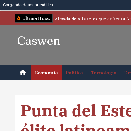
Cargando datos bursátiles...
S
Última Hora:
Almada detalla retos que enfrenta A
k
i
p
t
o
c
o
Economía
Política
Tecnología
De
n
t
e
n
Punta del Este
t
élite latinoa