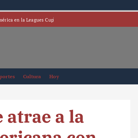
mérica en la Leagues Cup
portes
Cultura
Hoy
 atrae a la
mericana con