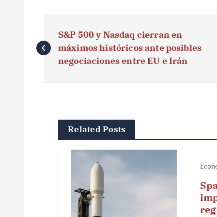
N
S&P 500 y Nasdaq cierran en
a
máximos históricos ante posibles
v
negociaciones entre EU e Irán
e
g
a
Related Posts
c
i
Econ
ó
Spa
imp
n
reg