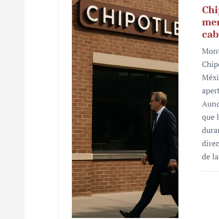
Chi
mer
cab
Mont
Chip
Méxi
aper
Aunq
que 
dura
dire
de l