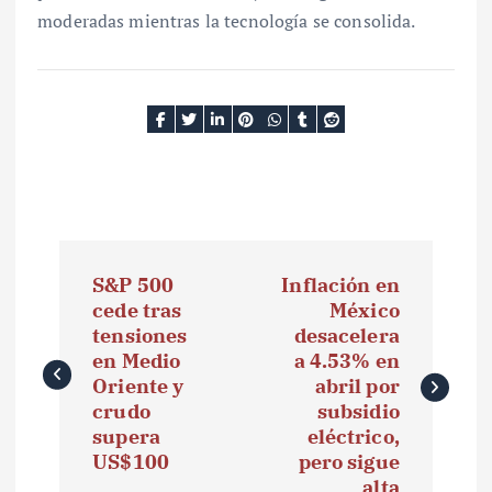
moderadas mientras la tecnología se consolida.
N
S&P 500
Inflación en
a
cede tras
México
tensiones
desacelera
v
en Medio
a 4.53% en
e
Oriente y
abril por
crudo
subsidio
g
supera
eléctrico,
US$100
pero sigue
a
alta