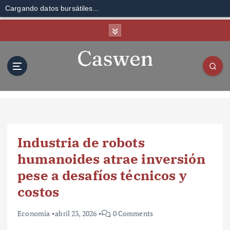
Cargando datos bursátiles...
S
k
i
p
t
o
c
o
n
t
Industria de robots
e
n
humanoides atrae inversión
t
pese a desafíos técnicos y
costos
Economía
abril 23, 2026
0 Comments