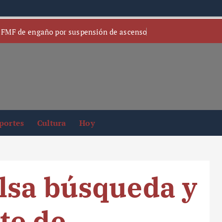
 FMF de engaño por suspensión de ascenso
portes
Cultura
Hoy
lsa búsqueda y
to de