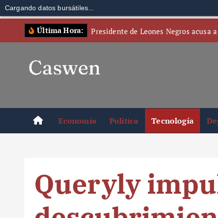
Cargando datos bursátiles...
S
Última Hora:
Presidente de Leones Negros acusa a
k
i
p
t
o
c
o
Economía
Política
Tecnología
De
n
t
e
n
Queryly impu
t
descubrimien