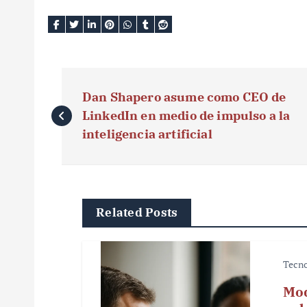
N
Dan Shapero asume como CEO de
a
LinkedIn en medio de impulso a la
v
inteligencia artificial
e
g
Related Posts
a
c
Tecno
i
Mod
ó