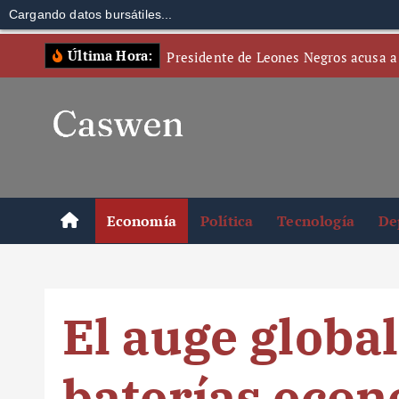
Cargando datos bursátiles...
S
Última Hora:
Presidente de Leones Negros acusa a
k
i
p
t
o
c
o
Economía
Política
Tecnología
De
n
t
e
n
El auge global
t
baterías eco