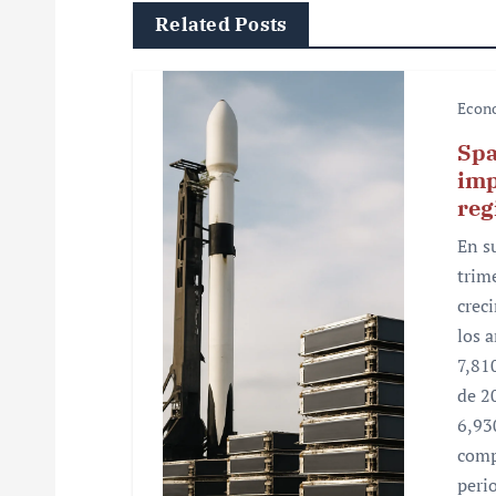
Related Posts
a
c
Econ
i
Spa
ó
imp
reg
n
En s
d
trim
e
crec
los 
e
7,81
n
de 2
6,93
t
comp
r
peri