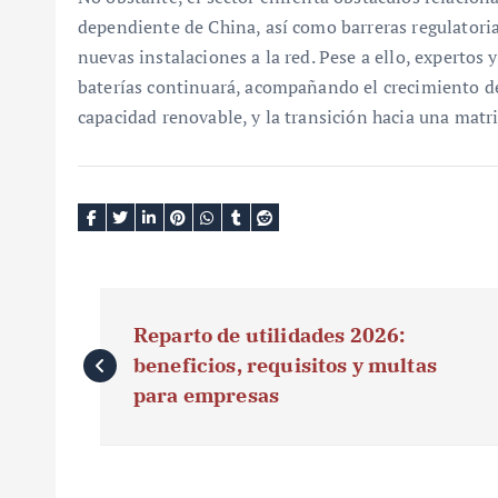
dependiente de China, así como barreras regulatoria
nuevas instalaciones a la red. Pese a ello, expertos
baterías continuará, acompañando el crecimiento de
capacidad renovable, y la transición hacia una matri
N
Reparto de utilidades 2026:
a
beneficios, requisitos y multas
v
para empresas
e
g