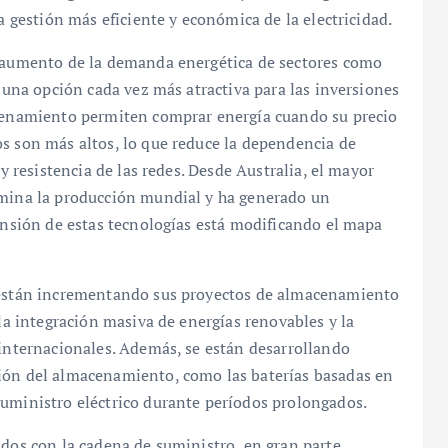
na gestión más eficiente y económica de la electricidad.
l aumento de la demanda energética de sectores como
n una opción cada vez más atractiva para las inversiones
acenamiento permiten comprar energía cuando su precio
os son más altos, lo que reduce la dependencia de
 y resistencia de las redes. Desde Australia, el mayor
omina la producción mundial y ha generado un
pansión de estas tecnologías está modificando el mapa
o están incrementando sus proyectos de almacenamiento
 la integración masiva de energías renovables y la
 internacionales. Además, se están desarrollando
ción del almacenamiento, como las baterías basadas en
suministro eléctrico durante períodos prolongados.
ados con la cadena de suministro, en gran parte