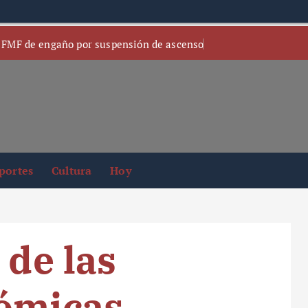
 FMF de engaño por suspensión de ascenso
portes
Cultura
Hoy
 de las
nómicas