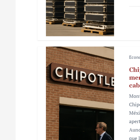
a
d
a
s
Econ
Chi
mer
cab
Mont
Chip
Méxi
aper
Aunq
que 