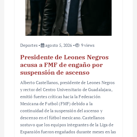
a
d
a
s
Deportes
agosto 5, 2026
9 views
Presidente de Leones Negros
acusa a FMF de engaño por
suspensión de ascenso
Alberto Castellanos, presidente de Leones Negros
y rector del Centro Universitario de Guadalajara,
emitió fuertes críticas hacia la Federación
Mexicana de Futbol (FMF) debido a la
continuidad de la suspensión del ascenso y
descenso en el fútbol mexicano. Castellanos
sostuvo que los equipos integrantes de la Liga de
Expansión fueron engañados durante meses en las