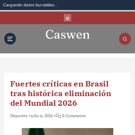
Cargando datos bursátiles...
S
k
i
p
t
o
c
o
n
t
Fuertes críticas en Brasil
e
n
tras histórica eliminación
t
del Mundial 2026
Deportes
julio 6, 2026
0 Comments