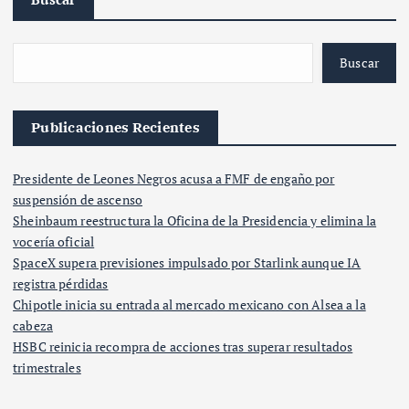
Buscar
Publicaciones Recientes
Presidente de Leones Negros acusa a FMF de engaño por
suspensión de ascenso
Sheinbaum reestructura la Oficina de la Presidencia y elimina la
vocería oficial
SpaceX supera previsiones impulsado por Starlink aunque IA
registra pérdidas
Chipotle inicia su entrada al mercado mexicano con Alsea a la
cabeza
HSBC reinicia recompra de acciones tras superar resultados
trimestrales