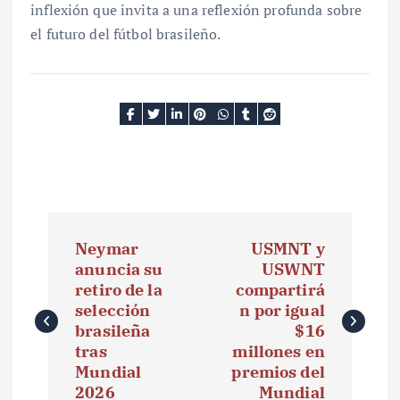
inflexión que invita a una reflexión profunda sobre
el futuro del fútbol brasileño.
N
Neymar
USMNT y
a
anuncia su
USWNT
retiro de la
compartirá
v
selección
n por igual
e
brasileña
$16
tras
millones en
g
Mundial
premios del
2026
Mundial