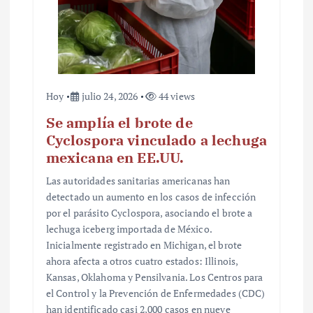
a
d
a
s
Hoy
julio 24, 2026
44 views
Se amplía el brote de
Cyclospora vinculado a lechuga
mexicana en EE.UU.
Las autoridades sanitarias americanas han
detectado un aumento en los casos de infección
por el parásito Cyclospora, asociando el brote a
lechuga iceberg importada de México.
Inicialmente registrado en Michigan, el brote
ahora afecta a otros cuatro estados: Illinois,
Kansas, Oklahoma y Pensilvania. Los Centros para
el Control y la Prevención de Enfermedades (CDC)
han identificado casi 2,000 casos en nueve