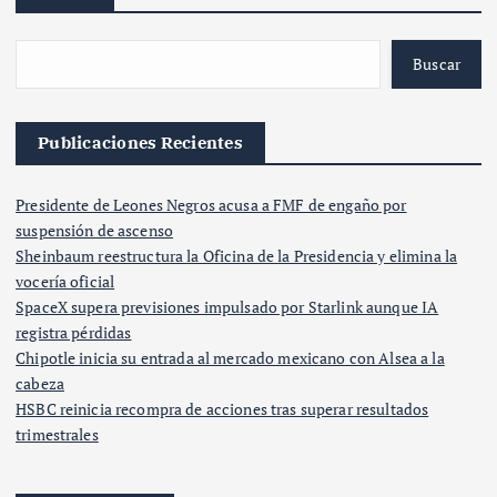
Buscar
Publicaciones Recientes
Presidente de Leones Negros acusa a FMF de engaño por
suspensión de ascenso
Sheinbaum reestructura la Oficina de la Presidencia y elimina la
vocería oficial
SpaceX supera previsiones impulsado por Starlink aunque IA
registra pérdidas
Chipotle inicia su entrada al mercado mexicano con Alsea a la
cabeza
HSBC reinicia recompra de acciones tras superar resultados
trimestrales