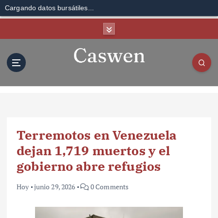
Cargando datos bursátiles...
S
k
i
p
t
o
c
o
n
t
Terremotos en Venezuela
e
n
dejan 1,719 muertos y el
t
gobierno abre refugios
Hoy
junio 29, 2026
0 Comments