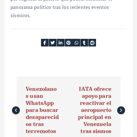
panorama político tras los recientes eventos
sísmicos.
N
Venezolano
IATA ofrece
a
s usan
apoyo para
WhatsApp
reactivar el
v
para buscar
aeropuerto
e
desaparecid
principal en
os tras
Venezuela
g
terremotos
tras sismos