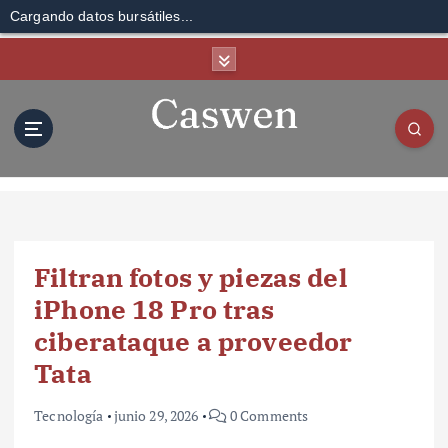
Cargando datos bursátiles...
S
k
i
p
t
o
c
o
n
t
Filtran fotos y piezas del
e
n
iPhone 18 Pro tras
t
ciberataque a proveedor
Tata
Tecnología
junio 29, 2026
0 Comments