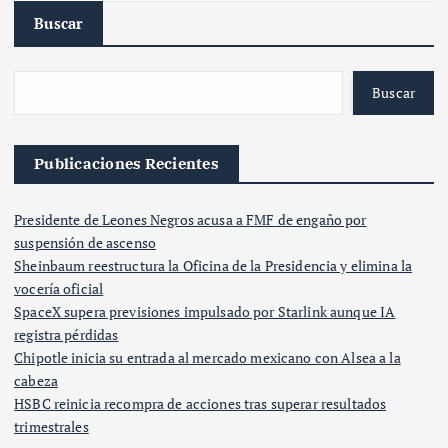
Buscar
Buscar
Publicaciones Recientes
Presidente de Leones Negros acusa a FMF de engaño por
suspensión de ascenso
Sheinbaum reestructura la Oficina de la Presidencia y elimina la
vocería oficial
SpaceX supera previsiones impulsado por Starlink aunque IA
registra pérdidas
Chipotle inicia su entrada al mercado mexicano con Alsea a la
cabeza
HSBC reinicia recompra de acciones tras superar resultados
trimestrales