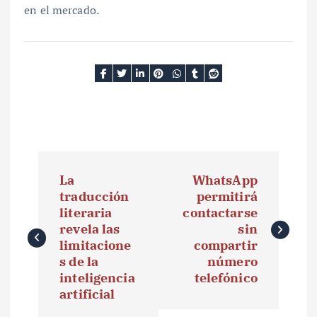
en el mercado.
N
La
WhatsApp
a
traducción
permitirá
literaria
contactarse
v
revela las
sin
e
limitacione
compartir
s de la
número
g
inteligencia
telefónico
artificial
a