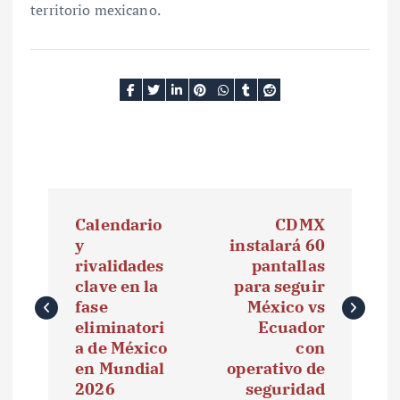
territorio mexicano.
N
Calendario
CDMX
a
y
instalará 60
rivalidades
pantallas
v
clave en la
para seguir
e
fase
México vs
eliminatori
Ecuador
g
a de México
con
en Mundial
operativo de
a
2026
seguridad