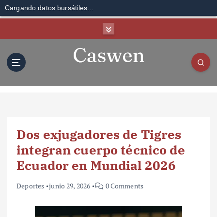
Cargando datos bursátiles...
S
k
i
p
t
o
c
o
n
t
Dos exjugadores de Tigres
e
n
integran cuerpo técnico de
t
Ecuador en Mundial 2026
Deportes
junio 29, 2026
0 Comments