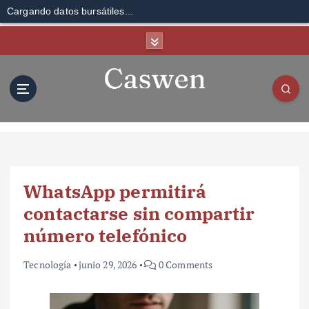
Cargando datos bursátiles...
S
k
i
p
t
o
c
o
n
t
WhatsApp permitirá
e
n
contactarse sin compartir
t
número telefónico
Tecnología
junio 29, 2026
0 Comments