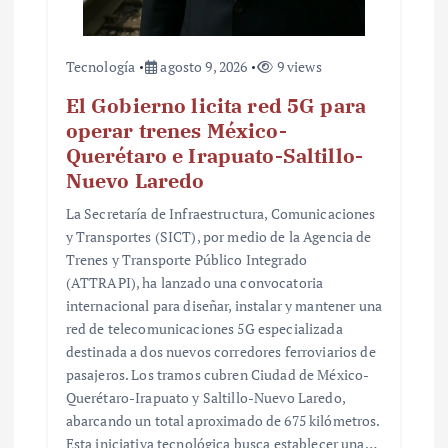
a
s
Tecnología
agosto 9, 2026
9 views
El Gobierno licita red 5G para
operar trenes México-
Querétaro e Irapuato-Saltillo-
Nuevo Laredo
La Secretaría de Infraestructura, Comunicaciones
y Transportes (SICT), por medio de la Agencia de
Trenes y Transporte Público Integrado
(ATTRAPI), ha lanzado una convocatoria
internacional para diseñar, instalar y mantener una
red de telecomunicaciones 5G especializada
destinada a dos nuevos corredores ferroviarios de
pasajeros. Los tramos cubren Ciudad de México-
Querétaro-Irapuato y Saltillo-Nuevo Laredo,
abarcando un total aproximado de 675 kilómetros.
Esta iniciativa tecnológica busca establecer una…