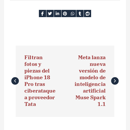
N
Filtran
Meta lanza
a
fotos y
nueva
piezas del
versión de
v
iPhone 18
modelo de
e
Pro tras
inteligencia
ciberataque
artificial
g
a proveedor
Muse Spark
Tata
1.1
a
c