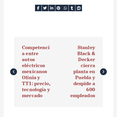
N
Competenci
Stanley
a
a entre
Black &
autos
Decker
v
eléctricos
cierra
e
mexicanos
planta en
Olinia y
Puebla y
g
TT1: precio,
despide a
tecnología y
600
a
mercado
empleados
c
i