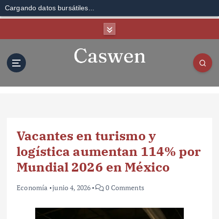
Cargando datos bursátiles...
S
k
i
p
t
o
c
o
n
t
Vacantes en turismo y
e
n
logística aumentan 114% por
t
Mundial 2026 en México
Economía
junio 4, 2026
0 Comments