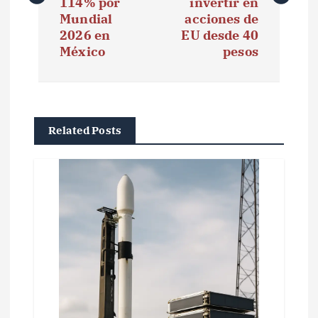
e
114% por
invertir en
Mundial
acciones de
g
2026 en
EU desde 40
México
pesos
a
c
i
Related Posts
ó
n
d
e
e
n