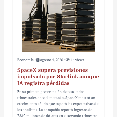
t
r
a
d
a
s
Economía
agosto 4, 2026
14 views
SpaceX supera previsiones
impulsado por Starlink aunque
IA registra pérdidas
En su primera presentación de resultados
trimestrales ante el mercado, SpaceX mostró un
crecimiento sólido que superó las expectativas de
los analistas. La compañía reportó ingresos de
7,810 millones de dólares en el segundo trimestre