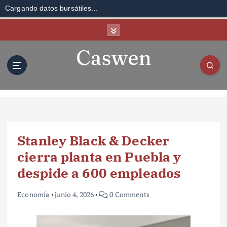
Cargando datos bursátiles...
S
k
i
p
t
o
c
o
n
t
Stanley Black & Decker
e
n
cierra planta en Puebla y
t
despide a 600 empleados
Economía
junio 4, 2026
0 Comments