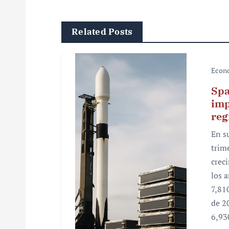
g
Related Posts
a
c
Econ
i
Spa
ó
imp
reg
n
En s
d
trim
e
crec
los 
e
7,81
n
de 2
6,93
t