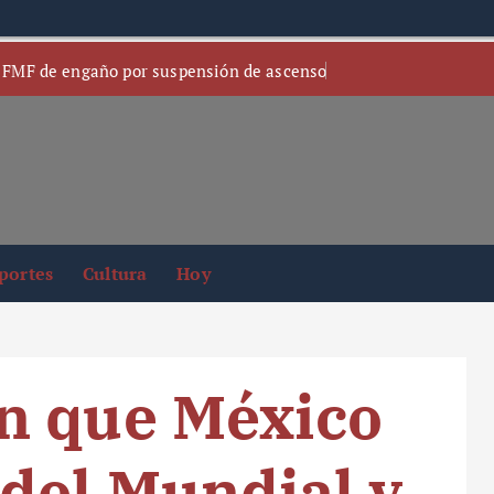
 FMF de engaño por suspensión de ascenso
portes
Cultura
Hoy
n que México
del Mundial y