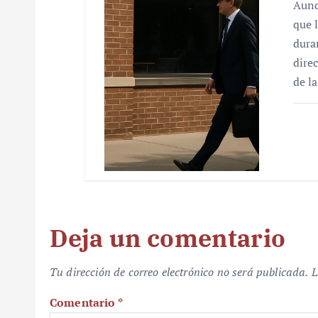
Aunq
que 
dura
dire
de l
Deja un comentario
Tu dirección de correo electrónico no será publicada.
L
Comentario
*