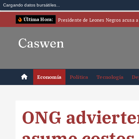
Cargando datos bursátiles...
S
Última Hora:
Presidente de Leones Negros acusa a
k
i
p
t
o
c
o
Economía
Política
Tecnología
De
n
t
e
n
ONG advierte
t
asume costos 