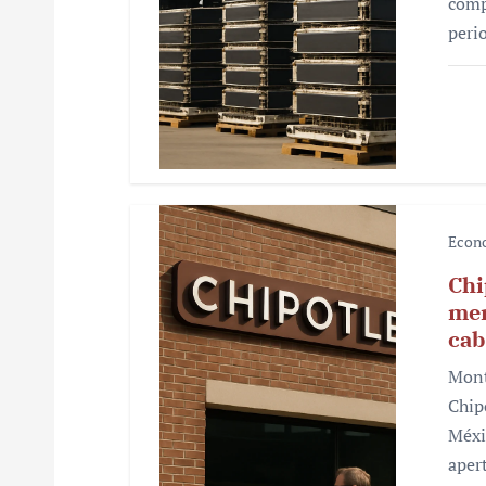
comp
r
peri
a
d
a
s
Econ
Chi
mer
cab
Mont
Chip
Méxi
aper