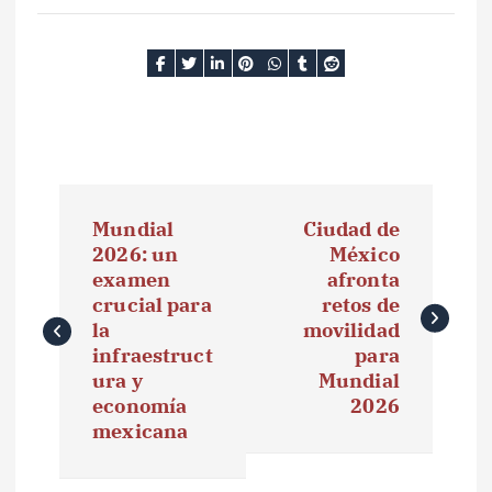
N
Mundial
Ciudad de
a
2026: un
México
examen
afronta
v
crucial para
retos de
e
la
movilidad
infraestruct
para
g
ura y
Mundial
economía
2026
a
mexicana
c