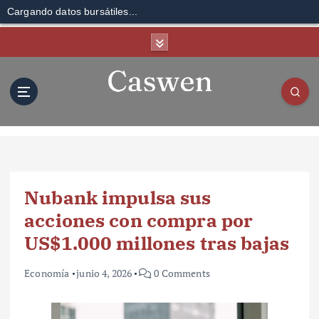
Cargando datos bursátiles...
S
k
i
p
t
o
c
o
n
t
Nubank impulsa sus
e
n
acciones con compra por
t
US$1.000 millones tras bajas
Economía
junio 4, 2026
0 Comments