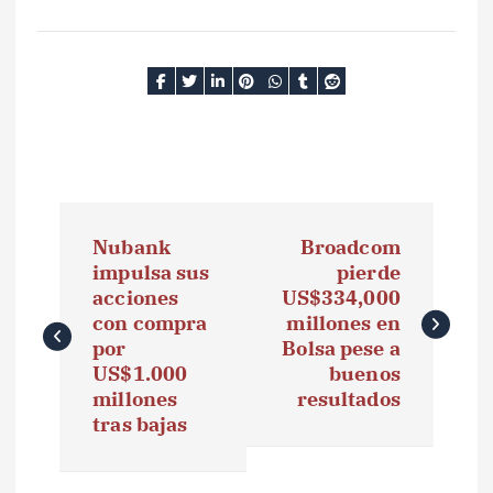
N
Nubank
Broadcom
a
impulsa sus
pierde
acciones
US$334,000
v
con compra
millones en
e
por
Bolsa pese a
US$1.000
buenos
g
millones
resultados
tras bajas
a
c