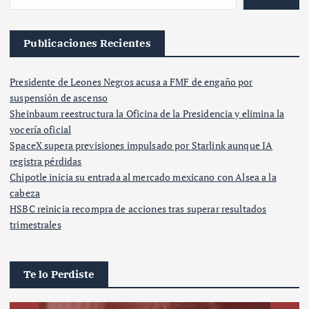
Publicaciones Recientes
Presidente de Leones Negros acusa a FMF de engaño por
suspensión de ascenso
Sheinbaum reestructura la Oficina de la Presidencia y elimina la
vocería oficial
SpaceX supera previsiones impulsado por Starlink aunque IA
registra pérdidas
Chipotle inicia su entrada al mercado mexicano con Alsea a la
cabeza
HSBC reinicia recompra de acciones tras superar resultados
trimestrales
Te lo Perdiste