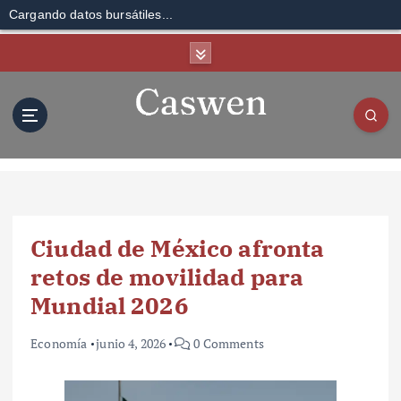
Cargando datos bursátiles...
S
k
i
p
t
o
c
o
n
t
Ciudad de México afronta
e
n
retos de movilidad para
t
Mundial 2026
Economía
junio 4, 2026
0 Comments