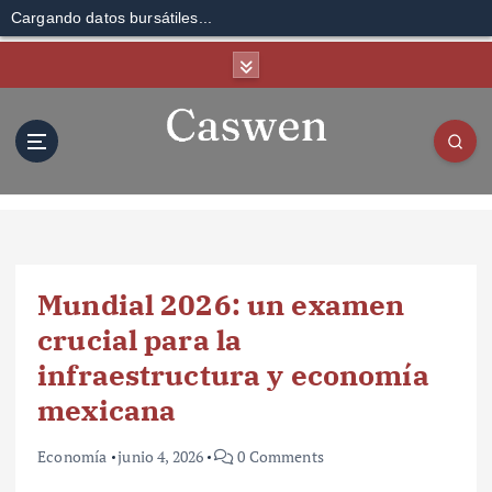
Cargando datos bursátiles...
S
k
i
p
t
o
c
o
n
t
Mundial 2026: un examen
e
n
crucial para la
t
infraestructura y economía
mexicana
Economía
junio 4, 2026
0 Comments