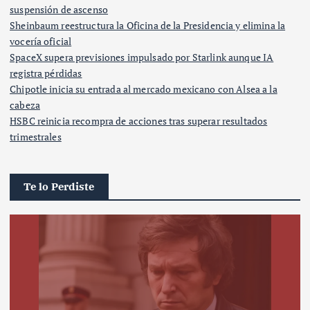
suspensión de ascenso
Sheinbaum reestructura la Oficina de la Presidencia y elimina la
vocería oficial
SpaceX supera previsiones impulsado por Starlink aunque IA
registra pérdidas
Chipotle inicia su entrada al mercado mexicano con Alsea a la
cabeza
HSBC reinicia recompra de acciones tras superar resultados
trimestrales
Te lo Perdiste