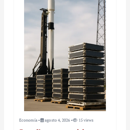
d
e
e
n
t
r
a
d
a
s
Economía
agosto 4, 2026
15 views