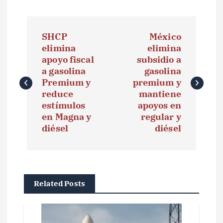
N
SHCP
México
a
elimina
elimina
apoyo fiscal
subsidio a
v
a gasolina
gasolina
e
Premium y
premium y
reduce
mantiene
g
estímulos
apoyos en
en Magna y
regular y
a
diésel
diésel
c
i
ó
Related Posts
n