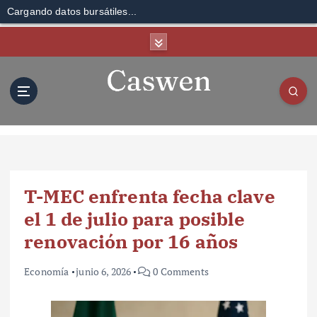
Cargando datos bursátiles...
S
k
i
p
t
o
c
o
n
t
T-MEC enfrenta fecha clave
e
n
el 1 de julio para posible
t
renovación por 16 años
Economía
junio 6, 2026
0 Comments