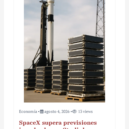
e
e
n
t
r
a
d
a
s
Economía
agosto 4, 2026
13 views
SpaceX supera previsiones