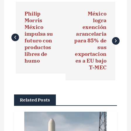
N
Philip
México
a
Morris
logra
México
exención
v
impulsa su
arancelaria
e
futuro con
para 85% de
productos
sus
g
libres de
exportacion
humo
es a EU bajo
a
T-MEC
c
i
ó
Related Posts
n
d