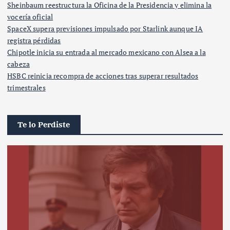
Sheinbaum reestructura la Oficina de la Presidencia y elimina la
vocería oficial
SpaceX supera previsiones impulsado por Starlink aunque IA
registra pérdidas
Chipotle inicia su entrada al mercado mexicano con Alsea a la
cabeza
HSBC reinicia recompra de acciones tras superar resultados
trimestrales
Te lo Perdiste