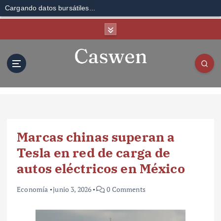
Cargando datos bursátiles...
S
k
i
p
t
o
c
o
n
t
Marcas chinas superan a
e
n
Tesla en red de carga de
t
autos eléctricos en México
Economía
junio 3, 2026
0 Comments