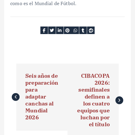
como es el Mundial de Fútbol.
N
Seis años de
CIBACOPA
a
preparación
2026:
para
semifinales
v
adaptar
definen a
e
canchas al
los cuatro
Mundial
equipos que
g
2026
luchan por
el título
a