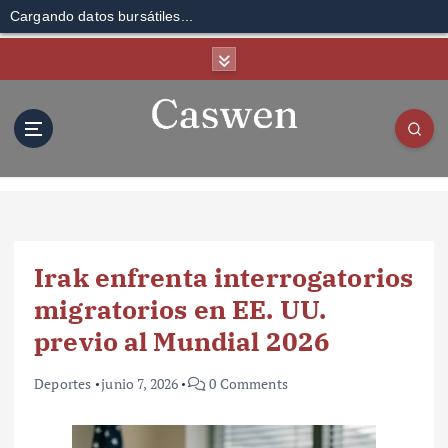
Cargando datos bursátiles...
S
k
i
p
t
o
c
o
n
t
Irak enfrenta interrogatorios
e
n
migratorios en EE. UU.
t
previo al Mundial 2026
Deportes
junio 7, 2026
0 Comments