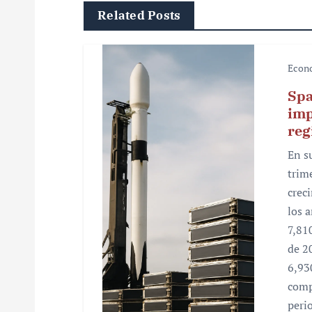
Related Posts
a
c
Econ
i
Spa
ó
imp
reg
n
En s
d
trim
e
crec
los 
e
7,81
n
de 2
6,93
t
comp
r
peri