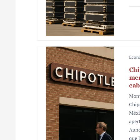
a
d
a
s
Econ
Chi
mer
cab
Mont
Chip
Méxi
aper
Aunq
que 