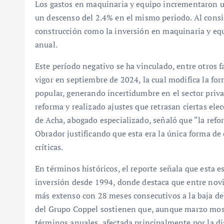
Los gastos en maquinaria y equipo incrementaron u
un descenso del 2.4% en el mismo periodo. Al conside
construcción como la inversión en maquinaria y eq
anual.
Este período negativo se ha vinculado, entre otros f
vigor en septiembre de 2024, la cual modifica la fo
popular, generando incertidumbre en el sector priva
reforma y realizado ajustes que retrasan ciertas elec
de Acha, abogado especializado, señaló que “la refo
Obrador justificando que esta era la única forma de
críticas.
En términos históricos, el reporte señala que esta e
inversión desde 1994, donde destaca que entre novi
más extenso con 28 meses consecutivos a la baja deb
del Grupo Coppel sostienen que, aunque marzo most
términos anuales, afectada principalmente por la d