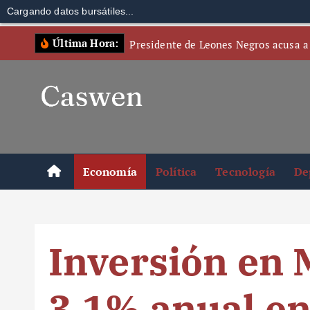
Cargando datos bursátiles...
S
Última Hora:
Presidente de Leones Negros acusa a
k
i
p
t
o
c
o
Economía
Política
Tecnología
De
n
t
e
n
Inversión en 
t
3.1% anual e