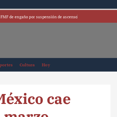
 FMF de engaño por suspensión de ascenso
portes
Cultura
Hoy
México cae
n marzo