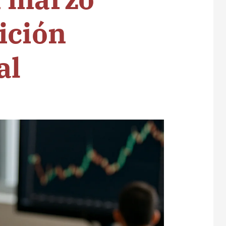
ición
al