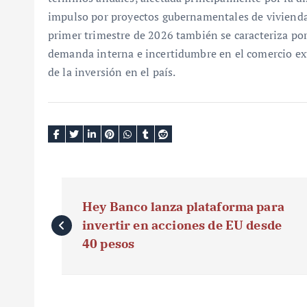
impulso por proyectos gubernamentales de vivienda 
primer trimestre de 2026 también se caracteriza por
demanda interna e incertidumbre en el comercio ext
de la inversión en el país.
N
Hey Banco lanza plataforma para
a
invertir en acciones de EU desde
v
40 pesos
e
g