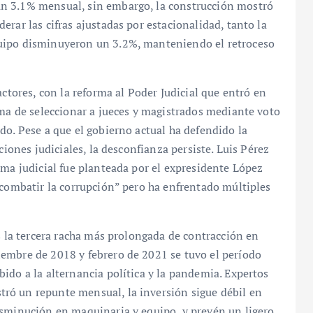
n 3.1% mensual, sin embargo, la construcción mostró
rar las cifras ajustadas por estacionalidad, tanto la
uipo disminuyeron un 3.2%, manteniendo el retroceso
actores, con la reforma al Poder Judicial que entró en
rma de seleccionar a jueces y magistrados mediante voto
do. Pese a que el gobierno actual ha defendido la
ciones judiciales, la desconfianza persiste. Luis Pérez
rma judicial fue planteada por el expresidente López
 combatir la corrupción” pero ha enfrentado múltiples
s la tercera racha más prolongada de contracción en
embre de 2018 y febrero de 2021 se tuvo el período
ido a la alternancia política y la pandemia. Expertos
ró un repunte mensual, la inversión sigue débil en
isminución en maquinaria y equipo, y prevén un ligero