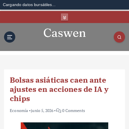
Cargando datos bursátiles...
S
k
i
p
t
o
c
o
n
t
Bolsas asiáticas caen ante
e
n
ajustes en acciones de IA y
t
chips
Economía
junio 5, 2026
0 Comments