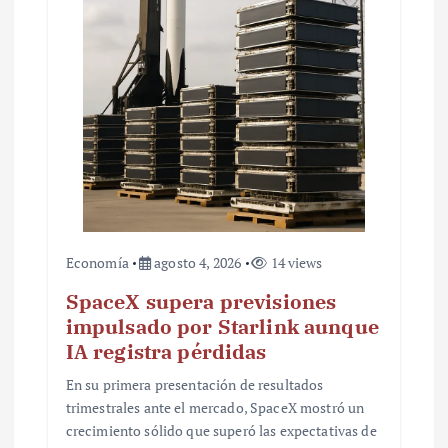
t
r
a
d
a
s
Economía
agosto 4, 2026
14 views
SpaceX supera previsiones
impulsado por Starlink aunque
IA registra pérdidas
En su primera presentación de resultados
trimestrales ante el mercado, SpaceX mostró un
crecimiento sólido que superó las expectativas de