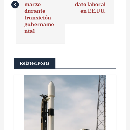
e
marzo
dato laboral
durante
en EE.UU.
g
transición
gubername
a
ntal
c
i
ó
Related Posts
n
d
e
e
n