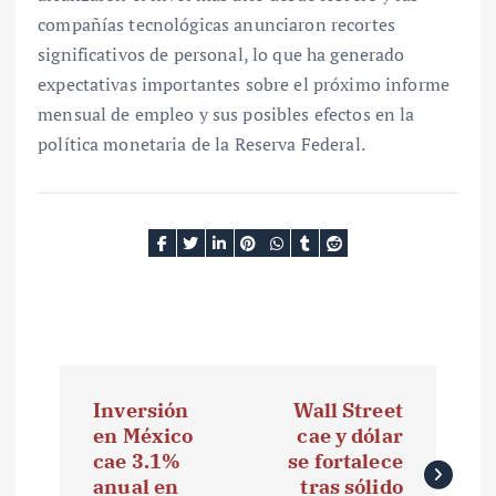
compañías tecnológicas anunciaron recortes
significativos de personal, lo que ha generado
expectativas importantes sobre el próximo informe
mensual de empleo y sus posibles efectos en la
política monetaria de la Reserva Federal.
N
Inversión
Wall Street
a
en México
cae y dólar
cae 3.1%
se fortalece
v
anual en
tras sólido